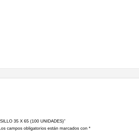
X
65
(100
UNIDADES)
cantidad
SILLO 35 X 65 (100 UNIDADES)”
Los campos obligatorios están marcados con
*