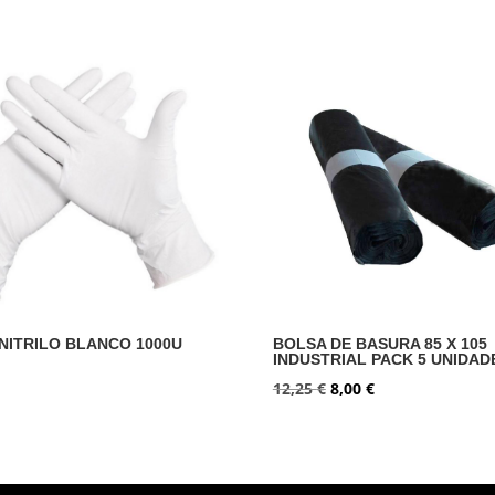
NITRILO BLANCO 1000U
BOLSA DE BASURA 85 X 105
INDUSTRIAL PACK 5 UNIDAD
El
El
12,25
€
8,00
€
precio
precio
original
actual
era:
es: