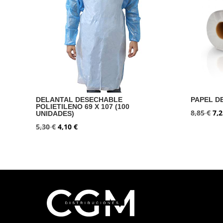
DELANTAL DESECHABLE
PAPEL D
POLIETILENO 69 X 107 (100
El
8,85
€
7,
UNIDADES)
pre
El
El
5,30
€
4,10
€
ori
precio
precio
era
original
actual
8,8
era:
es:
5,30 €.
4,10 €.