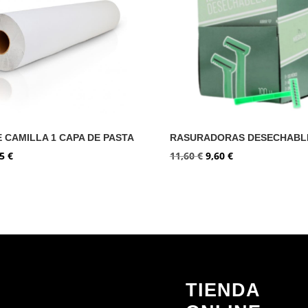
E CAMILLA 1 CAPA DE PASTA
RASURADORAS DESECHABLE
El
El
El
25
€
11,60
€
9,60
€
cio
precio
precio
precio
ginal
actual
original
actual
:
es:
era:
es:
5 €.
7,25 €.
11,60 €.
9,60 €.
TIENDA