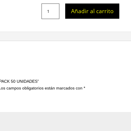
TOALLA
Añadir al carrito
SPUNLACE
50
GR
PACK
50
UNIDADES
cantidad
R PACK 50 UNIDADES”
Los campos obligatorios están marcados con
*