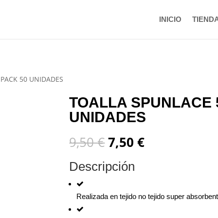
INICIO
TIEND
 PACK 50 UNIDADES
TOALLA SPUNLACE 
UNIDADES
El
El
9,50
€
7,50
€
precio
precio
original
actual
Descripción
era:
es:
9,50 €.
7,50 €.
Realizada en tejido no tejido super absorben